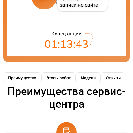
записи на сайте
Конец акции
01:13:42
Преимущества
Этапы работ
Модели
Отзывы
К
Преимущества сервис-
центра