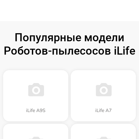
Популярные модели
Роботов-пылесосов iLife
iLife A9S
iLife A7