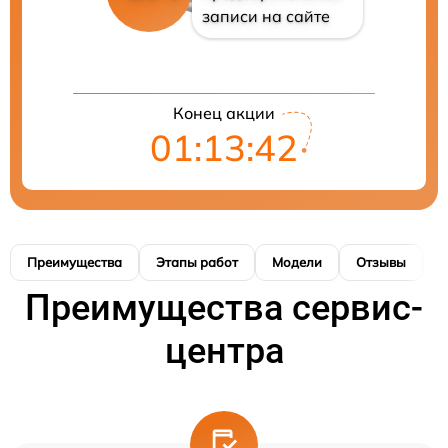
записи на сайте
Конец акции
01:13:41
Преимущества
Этапы работ
Модели
Отзывы
К
Преимущества сервис-
центра