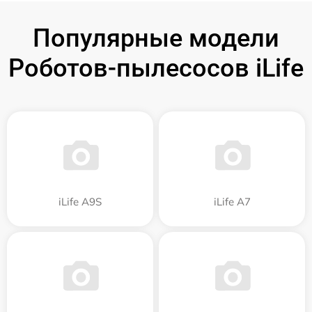
Популярные модели
Роботов-пылесосов iLife
iLife A9S
iLife A7