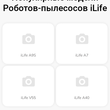
Роботов-пылесосов iLife
iLife A9S
iLife A7
iLife V55
iLife A40