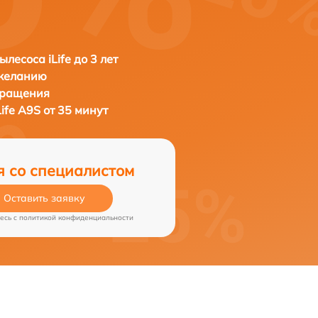
лесоса iLife до 3 лет
 желанию
бращения
Life A9S от 35 минут
я со специалистом
Оставить заявку
есь c
политикой конфиденциальности