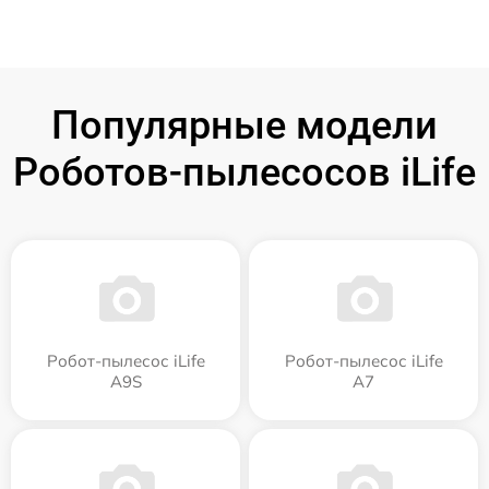
Популярные модели
Роботов-пылесосов iLife
Робот-пылесос iLife
Робот-пылесос iLife
A9S
A7