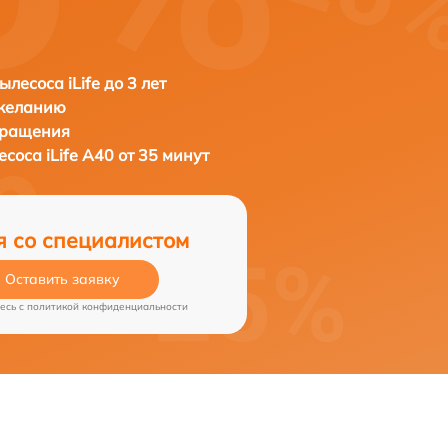
лесоса iLife до 3 лет
 желанию
бращения
лесоса
iLife A40 от 35 минут
я со специалистом
Оставить заявку
есь c
политикой конфиденциальности