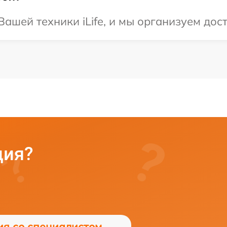
ашей техники iLife, и мы организуем дос
ция?
ия со специалистом