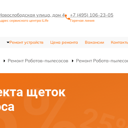
Новослободская улица, дом 4
+7 (495) 106-23-05
дрес сервисного центра iLife
Горячая линия
Ремонт устройств
Цена ремонта
Вакансии
Контакт
Ремонт Роботов-пылесосов
Ремонт Робота-пылесо
екта щеток
оса