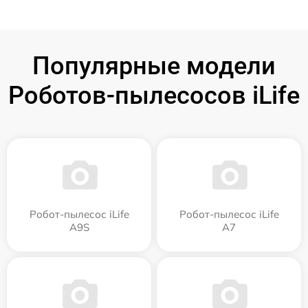
Популярные модели
Роботов-пылесосов iLife
Робот-пылесос iLife
Робот-пылесос iLife
A9S
A7