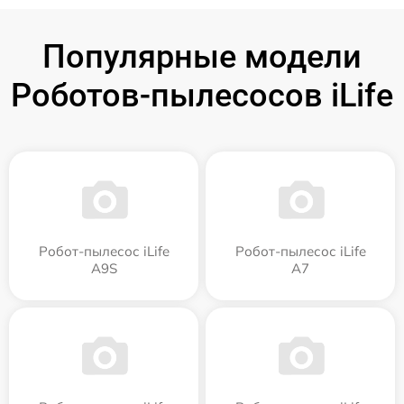
Популярные модели
Роботов-пылесосов iLife
Робот-пылесос iLife
Робот-пылесос iLife
A9S
A7