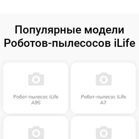
Популярные модели
Роботов-пылесосов iLife
Робот-пылесос iLife
Робот-пылесос iLife
A9S
A7