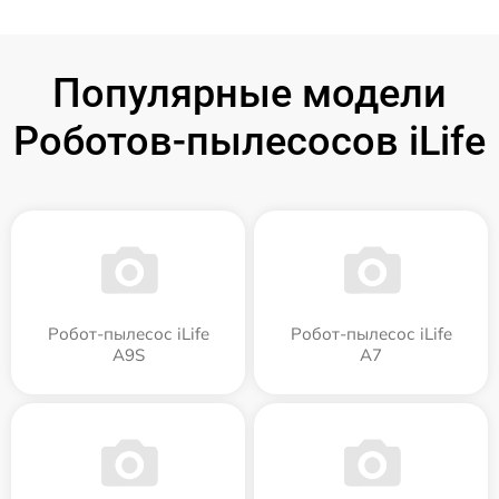
Популярные модели
Роботов-пылесосов iLife
Робот-пылесос iLife
Робот-пылесос iLife
A9S
A7