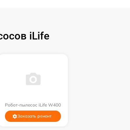
сов iLife
Робот-пылесос iLife W400
Заказать ремонт