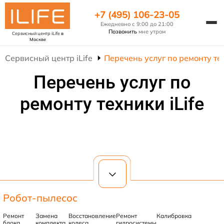
+7 (495) 106-23-05
Ежедневно с 9:00 до 21:00
Позвонить
мне утром
Сервисный центр iLife
в
Москве
Сервисный центр iLife
Перечень услуг по ремонту тех
Перечень услуг по
ремонту техники iLife
Робот-пылесос
Ремонт
Замена
Восстановление
Ремонт
Калибровка
блока
комплекта
колеса
гидросистемы