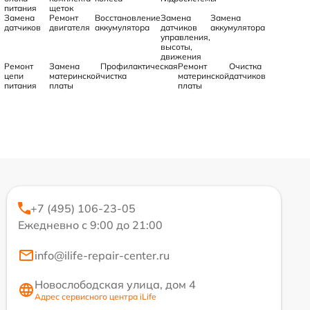
питания
щеток
Замена
Ремонт
Восстановление
Замена
Замена
датчиков
двигателя
аккумулятора
датчиков
аккумулятора
управления,
высоты,
движения
Ремонт
Замена
Профилактическая
Ремонт
Очистка
цепи
материнской
чистка
материнской
датчиков
питания
платы
платы
+7 (495) 106-23-05
Ежедневно с 9:00 до 21:00
info@ilife-repair-center.ru
Новослободская улица, дом 4
Адрес сервисного центра iLife